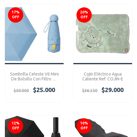
17
%
20
%
OFF
OFF
Sombrilla Celeste V6 Mini
Cojín Eléctrico Agua
De Bolsillo Con Filtro Uv
Caliente Ref: COJIN-E
Ref: V6Mini
$25.000
$29.000
$30.000
$36.250
12
%
10
%
OFF
OFF