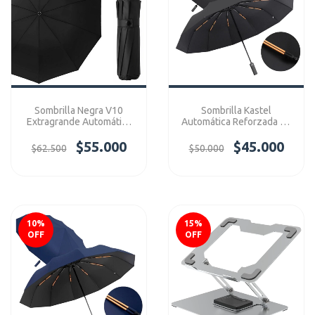
Sombrilla Negra V10
Sombrilla Kastel
Extragrande Automática
Automática Reforzada 10
Con Filtro Uv Ref:
Variilas Premium Negra
V10AutoExtraG
$55.000
$45.000
$62.500
$50.000
10
%
15
%
OFF
OFF