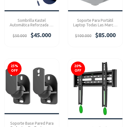
Sombrilla Kastel
Soporte Para Portátil
Automática Reforzada 10
Laptop Todas Las Marcas
Variilas Premium Azu
Compatible Con Macbook
$45.000
Ref: JX012T
$85.000
$50.000
$100.000
25
%
20
%
OFF
OFF
Soporte Base Pared Para