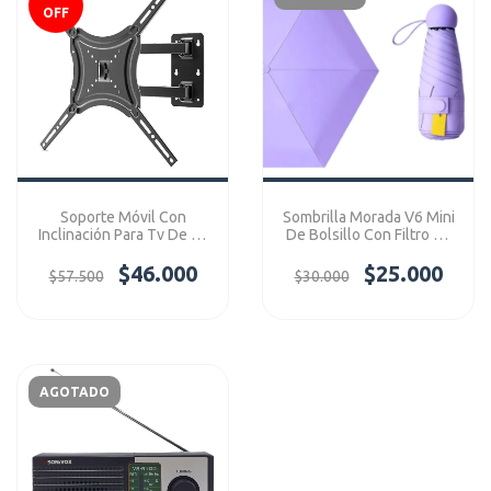
OFF
Soporte Móvil Con
Sombrilla Morada V6 Mini
Inclinación Para Tv De 26
De Bolsillo Con Filtro Uv
- 43" Ref: HDL-117B-2
Ref: V6Mini
$46.000
$25.000
$57.500
$30.000
AGOTADO