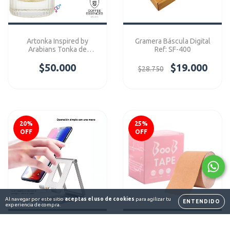
Artonka Inspired by
Gramera Báscula Digital
Arabians Tonka de
Ref: SF-400
Montale - Coffee
Essences Concentre
$50.000
$19.000
$28.750
20
%
25
%
OFF
OFF
Al navegar por este sitio
aceptas el uso de cookies
para agilizar tu
ENTENDIDO
experiencia de compra.
Soporte Para Celular Ref:
Cinta Body Tape Ref: