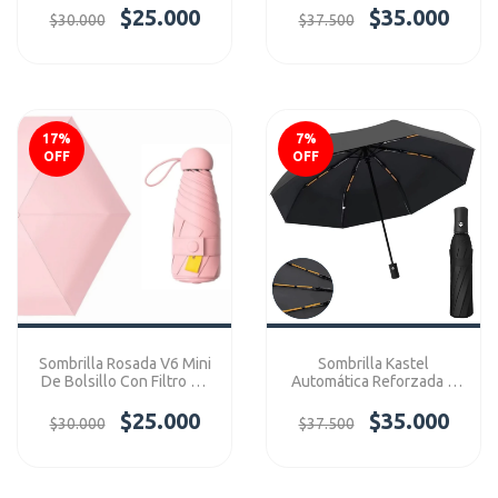
$25.000
$35.000
$30.000
$37.500
17
%
7
%
OFF
OFF
Sombrilla Rosada V6 Mini
Sombrilla Kastel
De Bolsillo Con Filtro Uv
Automática Reforzada 8
Ref: V6Mini
Variilas Premium Negra
$25.000
$35.000
$30.000
$37.500