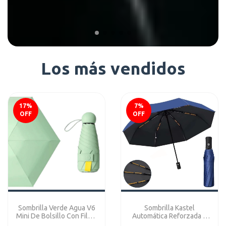
Los más vendidos
17
%
7
%
OFF
OFF
Sombrilla Verde Agua V6
Sombrilla Kastel
Mini De Bolsillo Con Filtro
Automática Reforzada 8
Uv Ref: V6Mini
Variilas Premium Azul