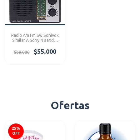
Radio Am Fm Sw Sonivox
Similar A Sony 4 Bandas
Ref: VS-R100
$55.000
$69.000
Ofertas
25
%
OFF