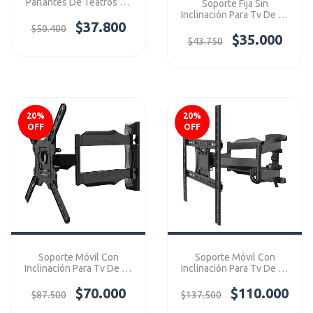
Parlantes De Teatros En
Soporte Fija Sin
Casa X 2 Ref: S03X2
Inclinación Para Tv De 32
$37.800
- 65" Ref: C2-F
$50.400
$35.000
$43.750
20
%
20
%
OFF
OFF
Soporte Móvil Con
Soporte Móvil Con
Inclinación Para Tv De 32
Inclinación Para Tv De 40
- 60" Ref: AN-P4
- 65" Ref: P5
$70.000
$110.000
$87.500
$137.500