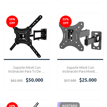
20
%
33
%
OFF
OFF
Soporte Móvil Con
Soporte Móvil Con
Inclinación Para Tv De 32
Inclinación Para Monitor
- 55" Ref: AN-118
13 - 27" Ref: HY-210
$50.000
$25.000
$62.500
$37.500
AGOTADO
20
%