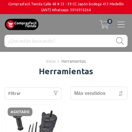
Comprasfacil Tienda Calle 48 # 53 - 39 CC Japón Bodega 413 Medellín
(ANT) Whatsapp: 3016918264
0
Inicio
>
Herramientas
Herramientas
Filtrar
AGOTADO