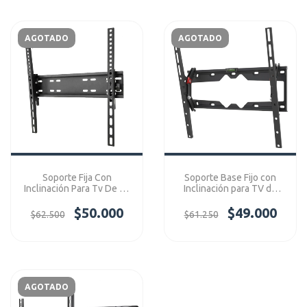
AGOTADO
AGOTADO
Soporte Fija Con
Soporte Base Fijo con
Inclinación Para Tv De 40
Inclinación para TV de
- 65" Ref: SP02XSH
32” - 65” Ref: TM-401
$50.000
$49.000
$62.500
$61.250
AGOTADO