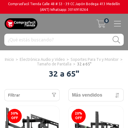
Comprasfacil Tienda Calle 48 # 53 - 39 CC Japón Bodega 413 Medellín
(ANT) Whatsapp: 3016918264
0
Inicio
>
Electrónica Audio y Video
>
Soportes Para Tv y Monitor
>
Tamaño de Pantalla
>
32 a 65"
32 a 65"
Filtrar
30
%
20
%
OFF
OFF