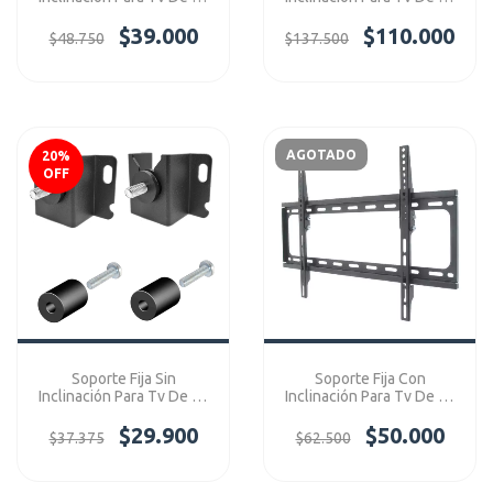
- 65" Ref: FM-401
- 65" Ref: P5
$39.000
$110.000
$48.750
$137.500
AGOTADO
20
%
OFF
Soporte Fija Sin
Soporte Fija Con
Inclinación Para Tv De 32
Inclinación Para Tv De 40
- 75" Ref: LCD06
- 70" Ref: 102T
$29.900
$50.000
$37.375
$62.500