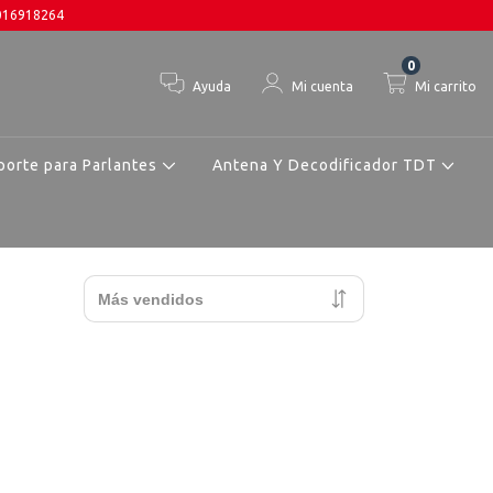
3016918264
0
Ayuda
Mi cuenta
Mi carrito
porte para Parlantes
Antena Y Decodificador TDT