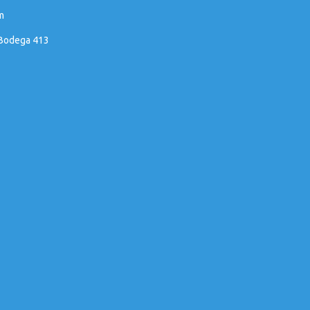
m
 Bodega 413