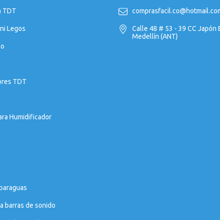
a TDT
comprasfacil.co@hotmail.co
ni Legos
Calle 48 # 53 - 39 CC Japón
Medellín (ANT)
co
ores TDT
ara Humidificador
 paraguas
a barras de sonido