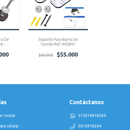
ra De
Soporte Para Barra De
06-
Sonido Ref: iMSB01
000
$55.000
$60.000
ías
Contáctanos
e cocina
573016918264
ara celular
3016918264