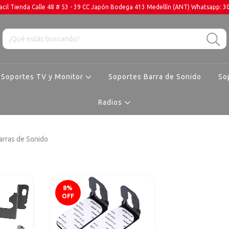
cil Tienda Calle 48 # 53 - 39 CC Japón Bodega 413 Medellín (ANT) Whatsapp: 
Soportes TV y Monitor
Soportes Barra de Sonido
So
Radios
arras de Sonido
8
%
OFF