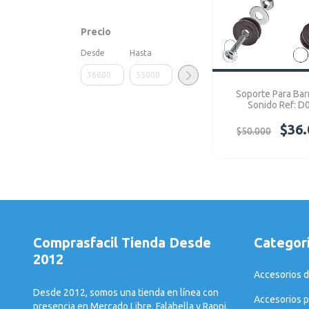
Precio
Desde
Hasta
Soporte Para Bar
Sonido Ref: D
SOUNDBAR
$36.
$50.000
Comprasfacil Tienda Desde
Categor
2012
Accesorios d
Desde 2012, somos una tienda en línea con
Accesorios p
presencia en Mercado Libre, Falabella y Rappi.