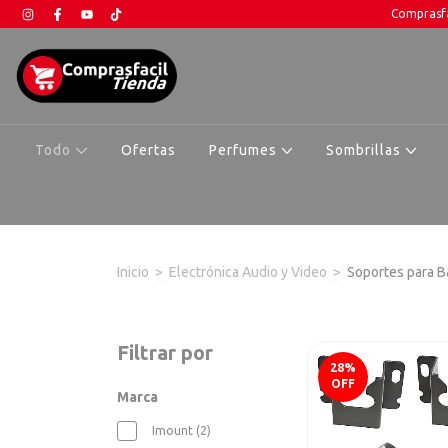
Comprasfa
Todo
Ofertas
Perfumes
Sombrillas
Inicio
>
Electrónica Audio y Video
>
Soportes para B
Filtrar por
28
%
OFF
Marca
Imount (2)