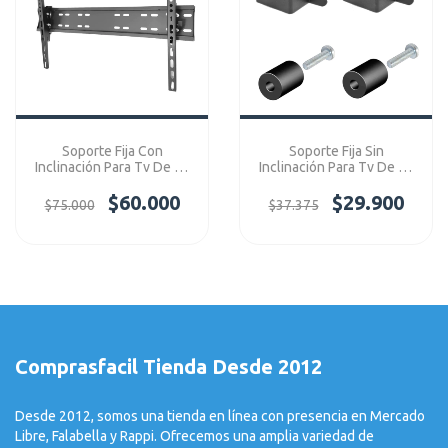
Soporte Fija Con
Soporte Fija Sin
Inclinación Para Tv De 40
Inclinación Para Tv De 32
- 75" Ref: P05M
- 75" Ref: LCD06
$60.000
$29.900
$75.000
$37.375
Comprasfacil Tienda Desde 2012
Desde 2012, somos una tienda en línea con presencia en Mercado
Libre, Falabella y Rappi. Ofrecemos una amplia variedad de