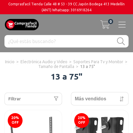
Comprasfacil Tienda Calle 48 # 53 - 39 CC Japón Bodega 413 Medellín
(ANT) Whatsapp: 3016918264
0
Inicio
>
Electrónica Audio y Video
>
Soportes Para Tv y Monitor
>
Tamaño de Pantalla
>
13 a 75"
13 a 75"
Filtrar
20
%
20
%
OFF
OFF