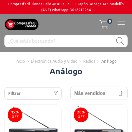
Comprasfacil Tienda Calle 48 # 53 - 39 CC Japón Bodega 413 Medellín
(ANT) Whatsapp: 3016918264
0
Inicio
>
Electrónica Audio y Video
>
Radios
>
Análogo
Análogo
Filtrar
15
%
20
%
OFF
OFF