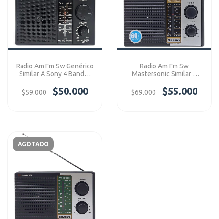
Radio Am Fm Sw Genérico
Radio Am Fm Sw
Similar A Sony 4 Bandas
Mastersonic Similar A
Ref: ICF-18
Sony 4 Bandas Ref: MS-
$50.000
R1010AC
$55.000
$59.000
$69.000
AGOTADO