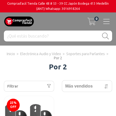
Comprasfacil Tienda Calle 48 # 53 - 39 CC Japón Bodega 413 Medellín
(ANT) Whatsapp: 3016918264
0
Inicio
>
Electrónica Audio y Video
>
Soportes para Parlantes
>
Por 2
Por 2
Filtrar
25
%
OFF