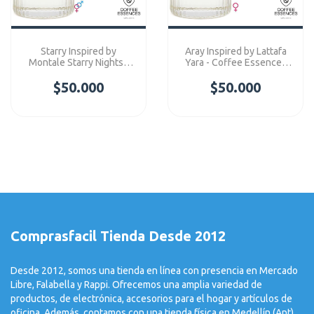
Starry Inspired by
Aray Inspired by Lattafa
Montale Starry Nights -
Yara - Coffee Essences
Coffee Essences
Concentre
$50.000
Concentre
$50.000
Comprasfacil Tienda Desde 2012
Desde 2012, somos una tienda en línea con presencia en Mercado
Libre, Falabella y Rappi. Ofrecemos una amplia variedad de
productos, de electrónica, accesorios para el hogar y artículos de
oficina. Además, contamos con una tienda física en Medellín (Ant).