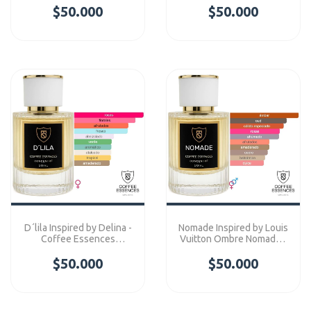
$50.000
$50.000
Concentre
D´lila Inspired by Delina -
Nomade Inspired by Louis
Coffee Essences
Vuitton Ombre Nomade -
Concentre
Coffee Essences
$50.000
$50.000
Concentre