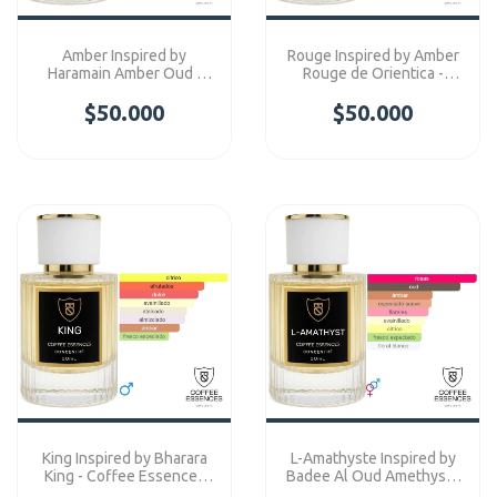
Amber Inspired by
Rouge Inspired by Amber
Haramain Amber Oud -
Rouge de Orientica -
Coffee Essences
Coffee Essences
$50.000
Concentre
$50.000
Concentre
King Inspired by Bharara
L-Amathyste Inspired by
King - Coffee Essences
Badee Al Oud Amethyst -
Concentre
Coffee Essences