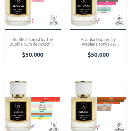
Bublle Inspired by Toy
Artonka Inspired by
Bubble Gum de Moschino
Arabians Tonka de
- Coffee Essences
Montale - Coffee
$50.000
Concentre
Essences Concentre
$50.000