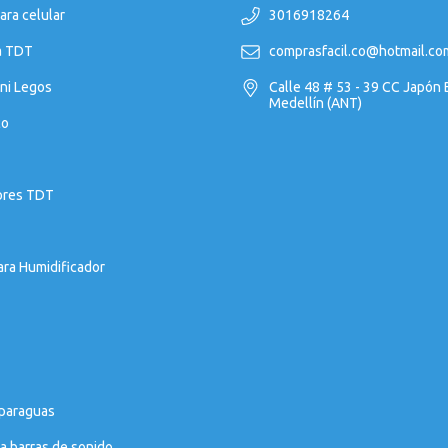
ara celular
3016918264
a TDT
comprasfacil.co@hotmail.co
ni Legos
Calle 48 # 53 - 39 CC Japón
Medellín (ANT)
co
ores TDT
ara Humidificador
 paraguas
a barras de sonido