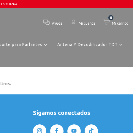
3016918264
0
Ayuda
Mi cuenta
Mi carrito
porte para Parlantes
Antena Y Decodificador TDT
ltros.
Sigamos conectados