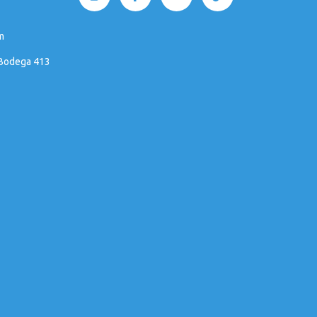
m
 Bodega 413