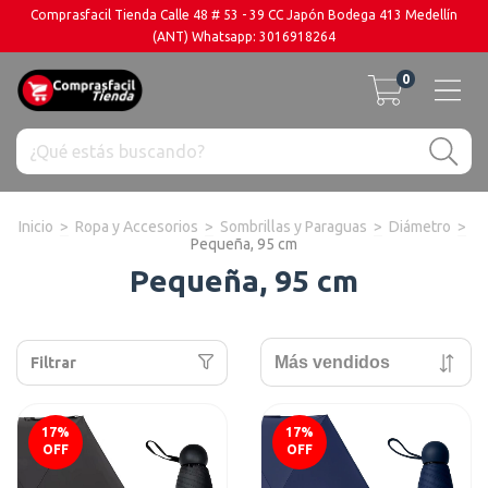
Comprasfacil Tienda Calle 48 # 53 - 39 CC Japón Bodega 413 Medellín
(ANT) Whatsapp: 3016918264
0
Inicio
>
Ropa y Accesorios
>
Sombrillas y Paraguas
>
Diámetro
>
Pequeña, 95 cm
Pequeña, 95 cm
Filtrar
17
%
17
%
OFF
OFF