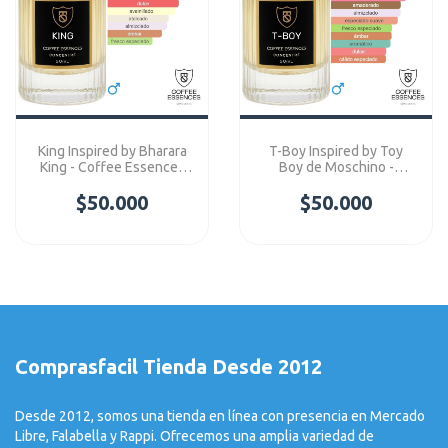
King Inspired by Bharara
T-Boy Inspired by Toy
King - Coffee Essences
Boy de Moschino -
Concentre
Coffee Essences
$50.000
$50.000
Concentre
Comprasfacil Tienda Desde 2012
Desde 2012, somos una tienda en línea con presencia en Mercado
Libre, Falabella y Rappi. Ofrecemos una amplia variedad de