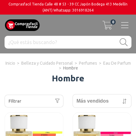
Comprasfacil Tienda Calle 48 # 53 - 39 CC Japón Bodega 413 Medellín
(ANT) Whatsapp: 3016918264
0
Inicio
>
Belleza y Cuidado Personal
>
Perfumes
>
Eau De Parfum
>
Hombre
Hombre
Filtrar