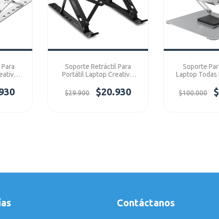
 Para
Soporte Retráctil Para
Soporte Para
eative
Portátil Laptop Creative
Laptop Todas 
 Laptop-
Ergonomic Negro Ref:
Compatible C
930
Laptop-Retráctil
$20.930
Ref: J
$
$29.900
$100.000
ías
Contáctanos