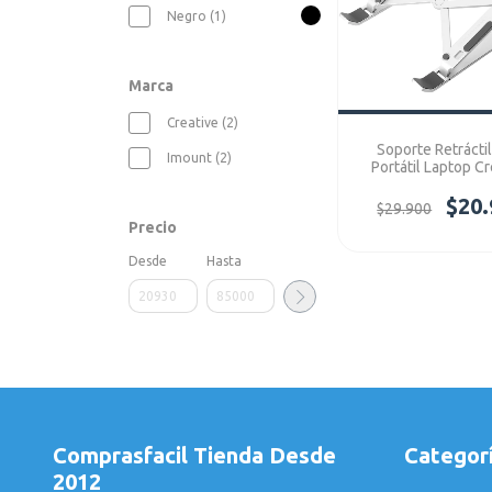
Negro (1)
Marca
Creative (2)
Soporte Retráctil
Imount (2)
Portátil Laptop Cr
Ergonomic Gris Ref:
Retráctil
$20.
$29.900
Precio
Desde
Hasta
Comprasfacil Tienda Desde
Categor
2012