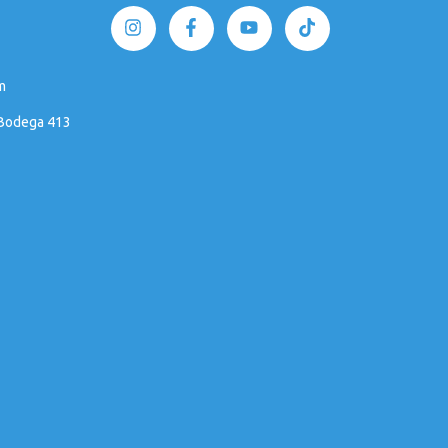
m
 Bodega 413