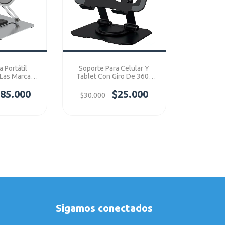
 Portátil
Soporte Para Celular Y
Las Marcas
Tablet Con Giro De 360º
on Macbook
Compatible Con Ipad Y
X012T
85.000
Iphone Ref: S955
$25.000
$30.000
Sigamos conectados