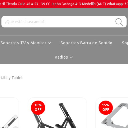
cil Tienda Calle 48 # 53 - 39 CC Japón Bodega 413 Medellín (ANT) Whatsapp: 
Soportes TV y Monitor
Soportes Barra de Sonido
So
Radios
tátil y Tablet
30
%
15
%
OFF
OFF