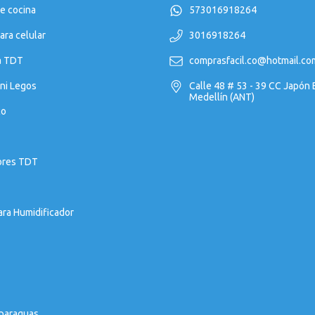
e cocina
573016918264
ara celular
3016918264
a TDT
comprasfacil.co@hotmail.co
ni Legos
Calle 48 # 53 - 39 CC Japón
Medellín (ANT)
co
ores TDT
ara Humidificador
 paraguas