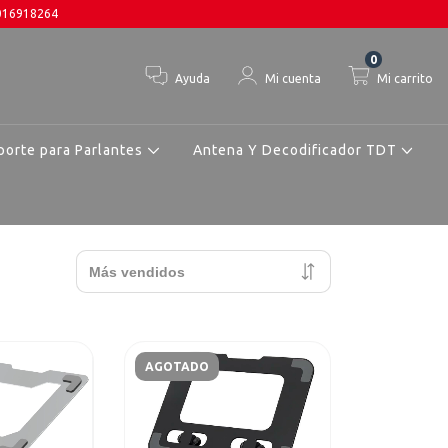
3016918264
0
Ayuda
Mi cuenta
Mi carrito
porte para Parlantes
Antena Y Decodificador TDT
AGOTADO