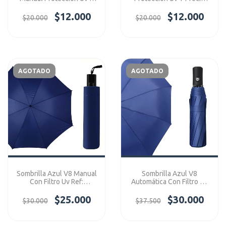
Precio Accesible Ref:
Accesible Ref:
V8ManualEco
$12.000
V8ManualEco
$12.000
$20.000
$20.000
AGOTADO
AGOTADO
Sombrilla Azul V8 Manual
Sombrilla Azul V8
Con Filtro Uv Ref:
Automática Con Filtro Uv
V8Manual
Ref: V8Auto
$25.000
$30.000
$30.000
$37.500