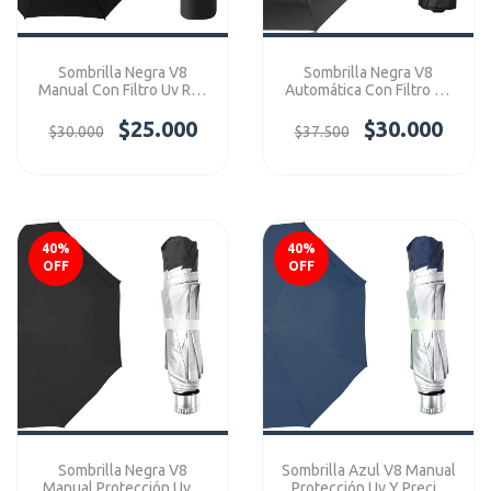
Sombrilla Negra V8
Sombrilla Negra V8
Manual Con Filtro Uv Ref:
Automática Con Filtro Uv
V8Manual
Ref: V8Auto
$25.000
$30.000
$30.000
$37.500
40
%
40
%
OFF
OFF
Sombrilla Negra V8
Sombrilla Azul V8 Manual
Manual Protección Uv Y
Protección Uv Y Precio