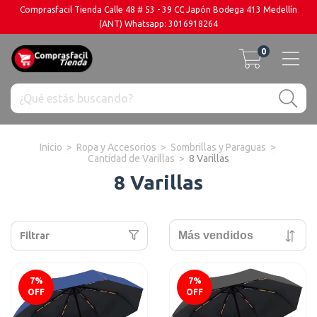
Comprasfacil Tienda Calle 48 # 53 - 39 CC Japón Bodega 413 Medellín
(ANT) Whatsapp: 3016918264
0
Inicio
>
Ropa y Accesorios
>
Sombrillas y Paraguas
>
Cantidad de Varillas
>
8 Varillas
8 Varillas
Filtrar
7
%
7
%
OFF
OFF