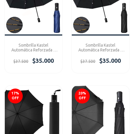
Sombrilla Kastel
Sombrilla Kastel
Automática Reforzada 8
Automática Reforzada 8
Variilas Premium Azul
Variilas Premium Negra
$35.000
$35.000
$37.500
$37.500
17
%
20
%
OFF
OFF