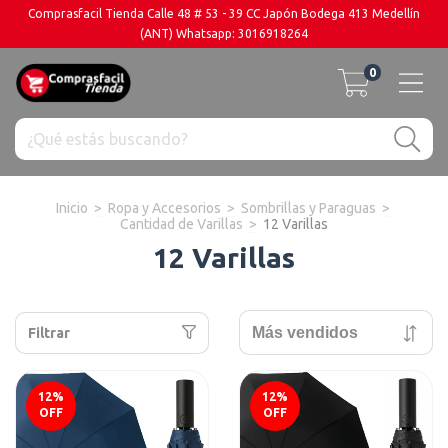
Comprasfacil Tienda Calle 48 # 53 - 39 CC Japón Bodega 413 Medellín
(ANT) Whatsapp: 3016918264
0
Inicio
>
Ropa y Accesorios
>
Sombrillas y Paraguas
>
Cantidad de Varillas
>
12 Varillas
12 Varillas
Filtrar
12
%
12
%
OFF
OFF