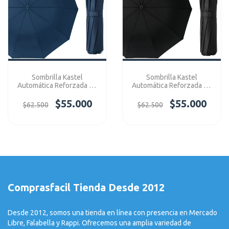
Sombrilla Kastel
Sombrilla Kastel
Automática Reforzada 12
Automática Reforzada 12
Variilas Premium Azul
Variilas Premium Negro
$55.000
$55.000
$62.500
$62.500
Comprasfacil Tienda Desde 2012
Desde 2012, somos una tienda en línea con presencia en Mercado
Libre, Falabella y Rappi. Ofrecemos una amplia variedad de