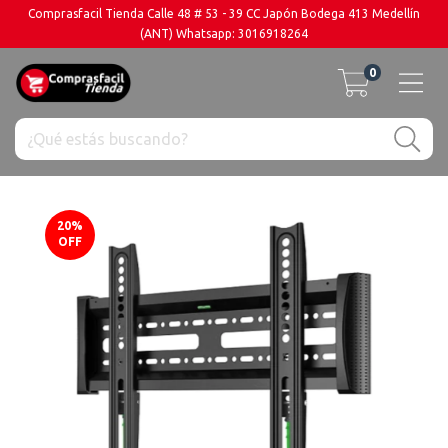
Comprasfacil Tienda Calle 48 # 53 - 39 CC Japón Bodega 413 Medellín
(ANT) Whatsapp: 3016918264
0
20
%
OFF