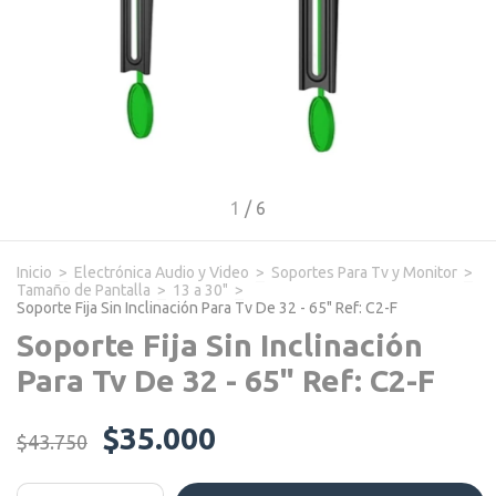
1
/
6
Inicio
>
Electrónica Audio y Video
>
Soportes Para Tv y Monitor
>
Tamaño de Pantalla
>
13 a 30"
>
Soporte Fija Sin Inclinación Para Tv De 32 - 65" Ref: C2-F
Soporte Fija Sin Inclinación
Para Tv De 32 - 65" Ref: C2-F
$35.000
$43.750