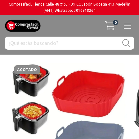
Comprasfacil Tienda Calle 48 # 53 - 39 CC Japón Bodega 413 Medellín
(ANT) Whatsapp: 3016918264
0
AGOTADO