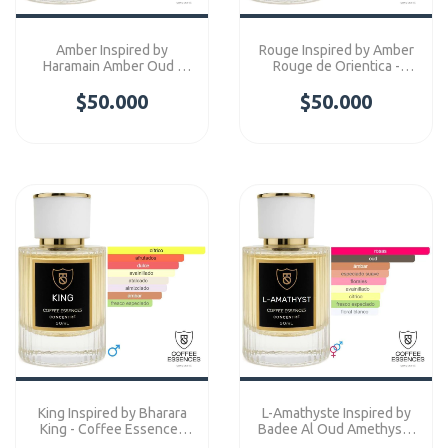
Amber Inspired by
Rouge Inspired by Amber
Haramain Amber Oud -
Rouge de Orientica -
Coffee Essences
Coffee Essences
$50.000
Concentre
$50.000
Concentre
King Inspired by Bharara
L-Amathyste Inspired by
King - Coffee Essences
Badee Al Oud Amethyst -
Concentre
Coffee Essences