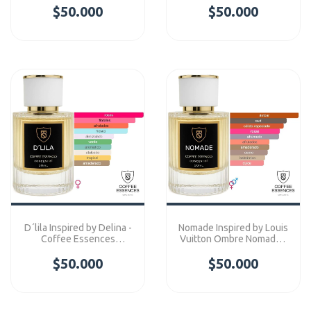
$50.000
$50.000
Concentre
D´lila Inspired by Delina -
Nomade Inspired by Louis
Coffee Essences
Vuitton Ombre Nomade -
Concentre
Coffee Essences
$50.000
$50.000
Concentre