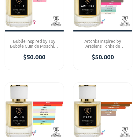
Bublle Inspired by Toy
Artonka Inspired by
Bubble Gum de Moschino
Arabians Tonka de
- Coffee Essences
Montale - Coffee
$50.000
Concentre
Essences Concentre
$50.000