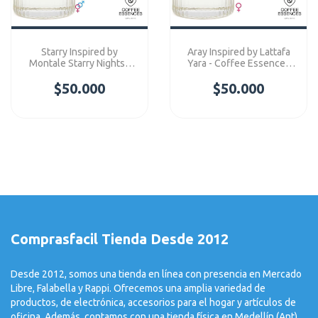
Starry Inspired by
Aray Inspired by Lattafa
Montale Starry Nights -
Yara - Coffee Essences
Coffee Essences
Concentre
$50.000
Concentre
$50.000
Comprasfacil Tienda Desde 2012
Desde 2012, somos una tienda en línea con presencia en Mercado
Libre, Falabella y Rappi. Ofrecemos una amplia variedad de
productos, de electrónica, accesorios para el hogar y artículos de
oficina. Además, contamos con una tienda física en Medellín (Ant).